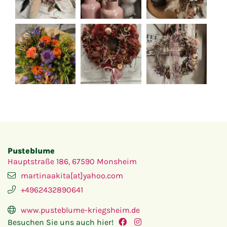
Pusteblume
Hauptstraße 186, 67590 Monsheim
martinaakita[at]yahoo.com
+4962432890641
www.pusteblume-kriegsheim.de
Besuchen Sie uns auch hier!